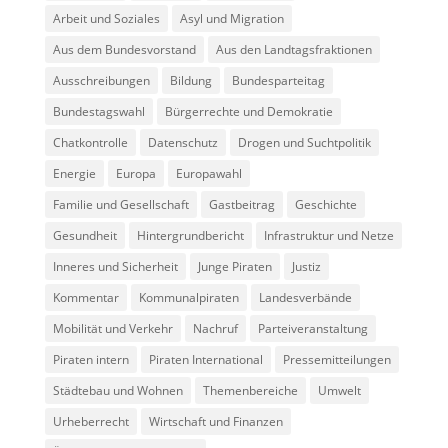
Arbeit und Soziales
Asyl und Migration
Aus dem Bundesvorstand
Aus den Landtagsfraktionen
Ausschreibungen
Bildung
Bundesparteitag
Bundestagswahl
Bürgerrechte und Demokratie
Chatkontrolle
Datenschutz
Drogen und Suchtpolitik
Energie
Europa
Europawahl
Familie und Gesellschaft
Gastbeitrag
Geschichte
Gesundheit
Hintergrundbericht
Infrastruktur und Netze
Inneres und Sicherheit
Junge Piraten
Justiz
Kommentar
Kommunalpiraten
Landesverbände
Mobilität und Verkehr
Nachruf
Parteiveranstaltung
Piraten intern
Piraten International
Pressemitteilungen
Städtebau und Wohnen
Themenbereiche
Umwelt
Urheberrecht
Wirtschaft und Finanzen