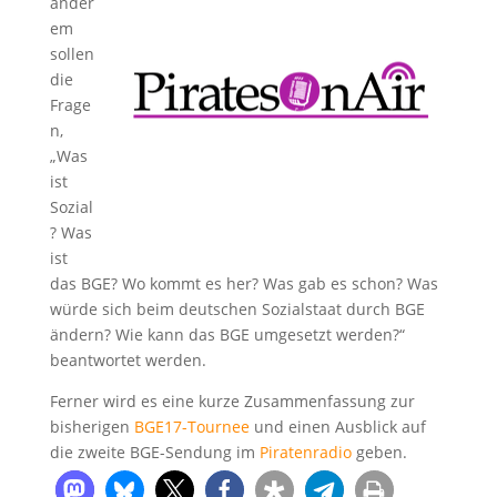
ander
em
sollen
die
Frage
n,
„Was
ist
Sozial
? Was
ist
das BGE? Wo kommt es her? Was gab es schon? Was
würde sich beim deutschen Sozialstaat durch BGE
ändern? Wie kann das BGE umgesetzt werden?“
beantwortet werden.
Ferner wird es eine kurze Zusammenfassung zur
bisherigen
BGE17-Tournee
und einen Ausblick auf
die zweite BGE-Sendung im
Piratenradio
geben.