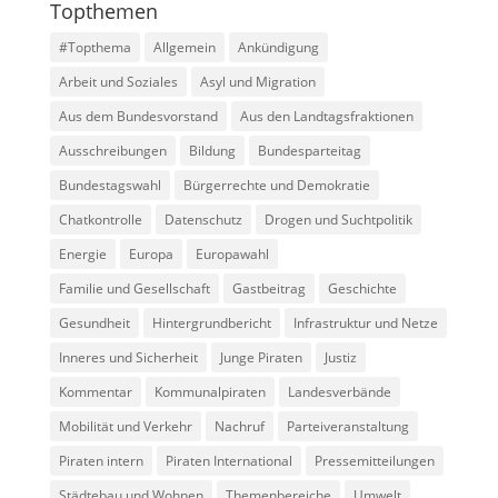
Topthemen
#Topthema
Allgemein
Ankündigung
Arbeit und Soziales
Asyl und Migration
Aus dem Bundesvorstand
Aus den Landtagsfraktionen
Ausschreibungen
Bildung
Bundesparteitag
Bundestagswahl
Bürgerrechte und Demokratie
Chatkontrolle
Datenschutz
Drogen und Suchtpolitik
Energie
Europa
Europawahl
Familie und Gesellschaft
Gastbeitrag
Geschichte
Gesundheit
Hintergrundbericht
Infrastruktur und Netze
Inneres und Sicherheit
Junge Piraten
Justiz
Kommentar
Kommunalpiraten
Landesverbände
Mobilität und Verkehr
Nachruf
Parteiveranstaltung
Piraten intern
Piraten International
Pressemitteilungen
Städtebau und Wohnen
Themenbereiche
Umwelt