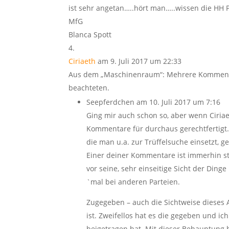
ist sehr angetan…..hört man…..wissen die HH 
MfG
Blanca Spott
Ciriaeth
am 9. Juli 2017 um 22:33
Aus dem „Maschinenraum“: Mehrere Kommentar
beachteten.
Seepferdchen
am 10. Juli 2017 um 7:16
Ging mir auch schon so, aber wenn Ciriae
Kommentare für durchaus gerechtfertigt. 
die man u.a. zur Trüffelsuche einsetzt, 
Einer deiner Kommentare ist immerhin st
vor seine, sehr einseitige Sicht der Din
`mal bei anderen Parteien.
Zugegeben – auch die Sichtweise dieses Ar
ist. Zweifellos hat es die gegeben und ic
beigetragen hat. Mit dieser Behauptung bi