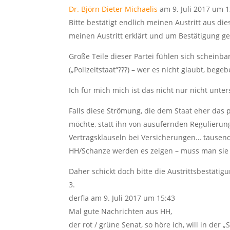
Dr. Björn Dieter Michaelis
am 9. Juli 2017 um 
Bitte bestätigt endlich meinen Austritt aus die
meinen Austritt erklärt und um Bestätigung g
Große Teile dieser Partei fühlen sich scheinba
(„Polizeitstaat“???) – wer es nicht glaubt, beg
Ich für mich mich ist das nicht nur nicht unt
Falls diese Strömung, die dem Staat eher das
möchte, statt ihn von ausufernden Regulierun
Vertragsklauseln bei Versicherungen… tausende
HH/Schanze werden es zeigen – muss man sie
Daher schickt doch bitte die Austrittsbestätig
derfla
am 9. Juli 2017 um 15:43
Mal gute Nachrichten aus HH,
der rot / grüne Senat, so höre ich, will in de