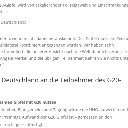
G20-Gipfel wird von eskalierender Polizeigewalt und Einschränkung
t.
i Deutschland:
 treffen, wenn nichts dabei herauskommt. Der Gipfel muss ein Zeich
ultilateral koordiniert angegangen werden. Wir haben zehn
e formuliert, die unserer Ansicht nach die Welt deutlich verbesse
Angela Merkel und die übrigen Teilnehmer: Kehren Sie nichts unt
.“
i Deutschland an die Teilnehmer des G20-
samen Gipfel mit G20 nutzen
 September. Eine gemeinsame Tagung würde die UNO aufwerten un
Der irrsinnige Aufwand der G20 Gipfel ist – gemessen an den
 nicht gerechtfertigt.