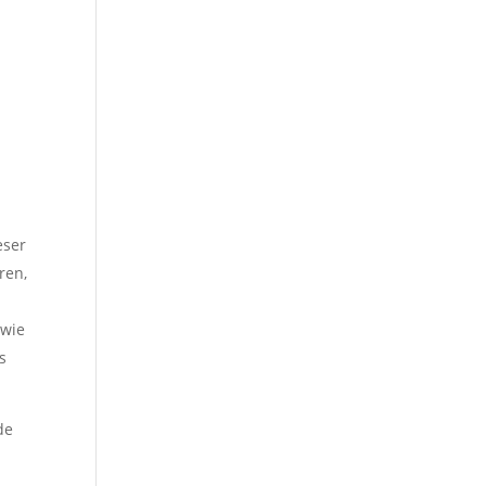
eser
ren,
 wie
s
de