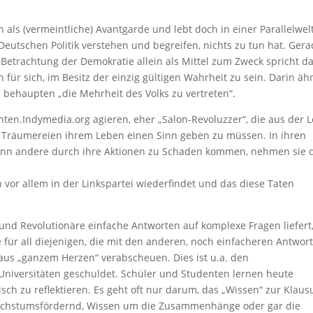
h als (vermeintliche) Avantgarde und lebt doch in einer Parallelwelt
Deutschen Politik verstehen und begreifen, nichts zu tun hat. Ger
etrachtung der Demokratie allein als Mittel zum Zweck spricht da
 für sich, im Besitz der einzig gültigen Wahrheit zu sein. Darin äh
h behaupten „die Mehrheit des Volks zu vertreten“.
nten.Indymedia.org agieren, eher „Salon-Revoluzzer“, die aus der 
en Träumereien ihrem Leben einen Sinn geben zu müssen. In ihren
wenn andere durch ihre Aktionen zu Schaden kommen, nehmen sie 
 vor allem in der Linkspartei wiederfindet und das diese Taten
 und Revolutionäre einfache Antworten auf komplexe Fragen liefert
re für all diejenigen, die mit den anderen, noch einfacheren Antwor
aus „ganzem Herzen“ verabscheuen. Dies ist u.a. den
niversitäten geschuldet. Schüler und Studenten lernen heute
sch zu reflektieren. Es geht oft nur darum, das „Wissen“ zur Klaus
 wachstumsfördernd, Wissen um die Zusammenhänge oder gar die