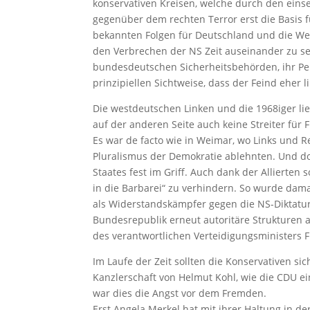
konservativen Kreisen, welche durch den eins
gegenüber dem rechten Terror erst die Basis fü
bekannten Folgen für Deutschland und die Welt
den Verbrechen der NS Zeit auseinander zu set
bundesdeutschen Sicherheitsbehörden, ihr Pers
prinzipiellen Sichtweise, dass der Feind eher l
Die westdeutschen Linken und die 1968iger li
auf der anderen Seite auch keine Streiter für 
Es war de facto wie in Weimar, wo Links und 
Pluralismus der Demokratie ablehnten. Und do
Staates fest im Griff. Auch dank der Allierten
in die Barbarei“ zu verhindern. So wurde dama
als Widerstandskämpfer gegen die NS-Diktatur 
Bundesrepublik erneut autoritäre Strukturen 
des verantwortlichen Verteidigungsministers F
Im Laufe der Zeit sollten die Konservativen si
Kanzlerschaft von Helmut Kohl, wie die CDU ei
war dies die Angst vor dem Fremden.
Erst Angela Merkel hat mit ihrer Haltung in d