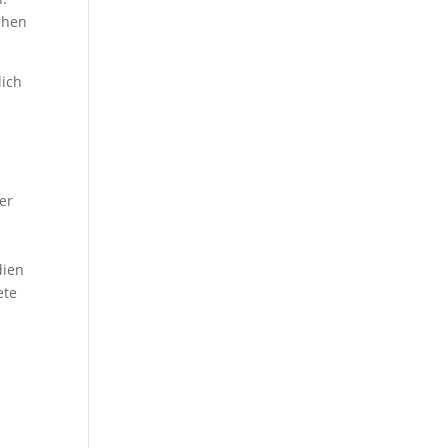
chen
lich
er
n
dien
ete