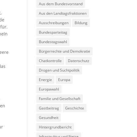
Aus dem Bundesvorstand
,
Aus den Landtagsfraktionen
ade
Ausschreibungen
Bildung
für.
Bundesparteitag
neln
Bundestagswahl
Bürgerrechte und Demokratie
Leere
Chatkontrolle
Datenschutz
das
Drogen und Suchtpolitik
Energie
Europa
Europawahl
,
Familie und Gesellschaft
ten
Gastbeitrag
Geschichte
Gesundheit
ur
Hintergrundbericht
Infrastruktur und Netze