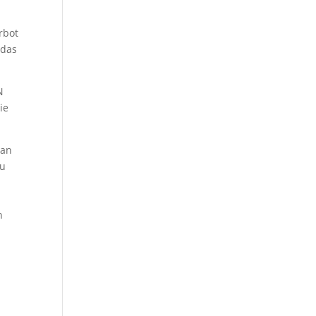
rbot
n das
N
ie
man
eu
n