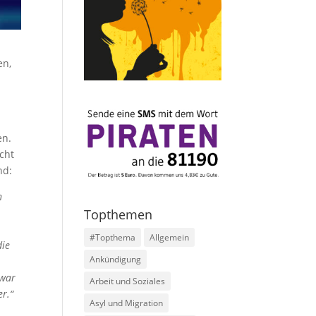
en,
en.
cht
nd:
n
Topthemen
#Topthema
Allgemein
die
Ankündigung
 war
Arbeit und Soziales
er.“
Asyl und Migration