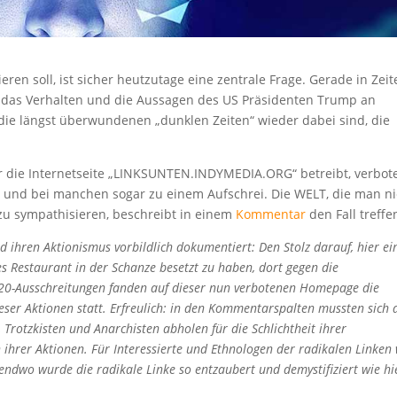
eren soll, ist sicher heutzutage eine zentrale Frage. Gerade in Zeit
h das Verhalten und die Aussagen des US Präsidenten Trump an
die längst überwundenen „dunklen Zeiten“ wieder dabei sind, die
r die Internetseite „LINKSUNTEN.INDYMEDIA.ORG“ betreibt, verbot
ln und bei manchen sogar zu einem Aufschrei. Die WELT, die man ni
 zu sympathisieren, beschreibt in einem
Kommentar
den Fall treffe
 ihren Aktionismus vorbildlich dokumentiert: Den Stolz darauf, hier ei
s Restaurant in der Schanze besetzt zu haben, dort gegen die
G-20-Ausschreitungen fanden auf dieser nun verbotenen Homepage die
ser Aktionen statt. Erfreulich: in den Kommentarspalten mussten sich 
Trotzkisten und Anarchisten abholen für die Schlichtheit ihrer
ihrer Aktionen. Für Interessierte und Ethnologen der radikalen Linken
gendwo wurde die radikale Linke so entzaubert und demystifiziert wie hi