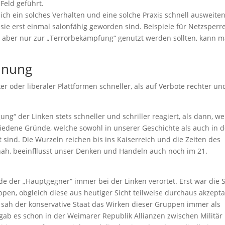
Feld geführt.
 sich ein solches Verhalten und eine solche Praxis schnell ausweite
ie erst einmal salonfähig geworden sind. Beispiele für Netzsperr
t aber nur zur „Terrorbekämpfung“ genutzt werden sollten, kann 
rdnung
er oder liberaler Plattformen schneller, als auf Verbote rechter un
gung“ der Linken stets schneller und schriller reagiert, als dann, w
hiedene Gründe, welche sowohl in unserer Geschichte als auch in 
 sind. Die Wurzeln reichen bis ins Kaiserreich und die Zeiten des
hah, beeinfllusst unser Denken und Handeln auch noch im 21.
de der „Hauptgegner“ immer bei der Linken verortet. Erst war die 
pen, obgleich diese aus heutiger Sicht teilweise durchaus akzept
sah der konservative Staat das Wirken dieser Gruppen immer als
 gab es schon in der Weimarer Republik Allianzen zwischen Militär