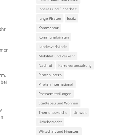
Inneres und Sicherheit
Junge Piraten
Justiz
Kommentar
ehr
m
Kommunalpiraten
Landesverbände
mmer
Mobilität und Verkehr
Nachruf
Parteiveranstaltung
rm,
Piraten intern
abei
Piraten International
Pressemitteilungen
Städtebau und Wohnen
v
Themenbereiche
Umwelt
en:
Urheberrecht
Wirtschaft und Finanzen