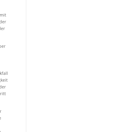
 mit
 der
der
ber
kfall
keit
der
itt
r
e
n.