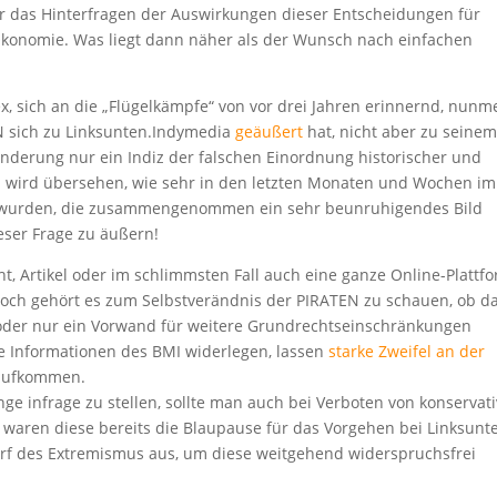
r das Hinterfragen der Auswirkungen dieser Entscheidungen für
Ökonomie. Was liegt dann näher als der Wunsch nach einfachen
 sich an die „Flügelkämpfe“ von vor drei Jahren erinnernd, nunm
N sich zu Linksunten.Indymedia
geäußert
hat, nicht aber zu seine
nderung nur ein Indiz der falschen Einordnung historischer und
em wird übersehen, wie sehr in den letzten Monaten und Wochen i
wurden, die zusammengenommen ein sehr beunruhigendes Bild
ieser Frage zu äußern!
cht, Artikel oder im schlimmsten Fall auch eine ganze Online-Plattfo
noch gehört es zum Selbstverändnis der PIRATEN zu schauen, ob d
 oder nur ein Vorwand für weitere Grundrechtseinschränkungen
te Informationen des BMI widerlegen, lassen
starke Zweifel an der
aufkommen.
nge infrage zu stellen, sollte man auch bei Verboten von konservati
 waren diese bereits die Blaupause für das Vorgehen bei Linksunt
urf des Extremismus aus, um diese weitgehend widerspruchsfrei