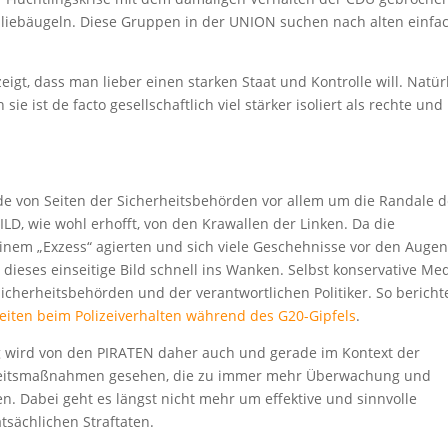
D liebäugeln. Diese Gruppen in der UNION suchen nach alten einfa
eigt, dass man lieber einen starken Staat und Kontrolle will. Natür
ie ist de facto gesellschaftlich viel stärker isoliert als rechte und
e von Seiten der Sicherheitsbehörden vor allem um die Randale d
BILD, wie wohl erhofft, von den Krawallen der Linken. Da die
inem „Exzess“ agierten und sich viele Geschehnisse vor den Auge
ieses einseitige Bild schnell ins Wanken. Selbst konservative Me
Sicherheitsbehörden und der verantwortlichen Politiker. So bericht
iten beim Polizeiverhalten während des G20-Gipfels
.
 wird von den PIRATEN daher auch und gerade im Kontext der
heitsmaßnahmen gesehen, die zu immer mehr Überwachung und
. Dabei geht es längst nicht mehr um effektive und sinnvolle
sächlichen Straftaten.