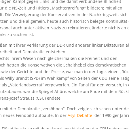
eitigen Kampf gegen Links und die damit verbundene Blindheit
r die NS-Zeit und Hitlers „Machtergreifung“ bildeten; mit allen
. Die Verweigerung der Konservativen in der Nachkriegszeit, sich
zen und die allgemein, heute auch historisch belegte Kontinuität
onal auch unter aktiven Nazis zu rekrutieren, änderte nichts an 
inks zu suchen ist.
eßen mit ihrer Verklärung der DDR und anderer linker Diktaturen a
Freiheit und Demokratie entstehen.
Rechts ihrem Wesen nach gleichermaßen die Freiheit und den
ch hatten die Konservativen die Schalthebel des demokratischen
 sowie der Gerichte und der Presse, war man in der Lage, einen „Rüc
ls Willy Brandt (SPD) im Wahlkampf von Seiten der CDU seine Tätig
als „Vaterlandsverrat“ vorgeworfen. Ein Fanal für den Versuch, in 
aufzubauen, war die Spiegel-Affäre, welche am Ende mit dem Rücktr
ranz-Josef Strauss (CSU) endete.
ch mit der Demokratie „versöhnen“. Doch zeigte sich schon unter de
n neues Feindbild aufbaute. In der
Asyl-Debatte
der 1990iger Jahr
er Flüchtlingskrise mit dem damaligen Verhalten der CDU gebroche