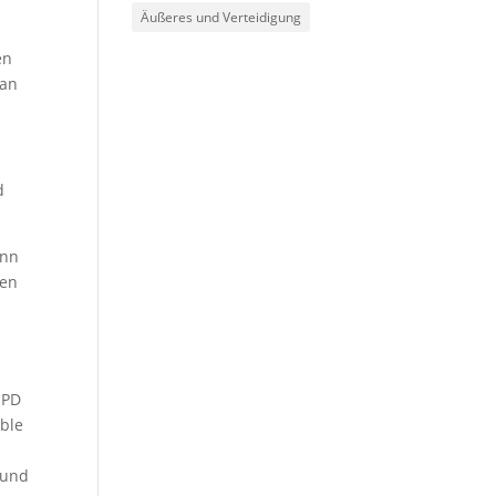
Äußeres und Verteidigung
n
en
man
d
enn
den
SPD
able
 und