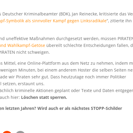
eutscher Kriminalbeamter (BDK), Jan Reinecke, kritisierte das Ve
f-Symbolik als sinnvoller Kampf gegen Linksradikale
“, zitierte ih
und uneffektive Maßnahmen durchgesetzt werden, müssen PIRATE
 und Wahlkampf-Getöse
übereilt schlechte Entscheidungen fallen, d
 PIRATEN nicht schweigen.
das Mittel, eine Online-Plattform aus dem Netz zu nehmen, indem 
von wenigen Minuten, bei einem anderem Hoster die selben Seiten n
rade wir Piraten sehr gut. Dass heutzutage noch immer Politiker
l setzen, erstaunt uns.
chlich kriminelle Aktionen geplant oder Texte und Daten entgege
auch hier:
Löschen statt sperren.
den letzten Jahren? Wird auch er als nächstes STOPP-Schilder