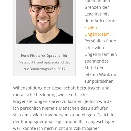
spielt an den
Grenzen der
Legalität mit
dem Aufruf zum
zivilen
Ungehorsam
.
Persönlich finde
ich zivilen
Ungehorsam ein
René Pickhardt, Sprecher für
spannendes
Netzpolitik und Spitzenkandidat
Mittel der
zur Bundestagswahl 2017
letzten Wahl, um
zur politischen
Willensbildung der Gesellschaft beizutragen und
moralische beziehungsweise ethische
Fragenstellungen klären zu können. Jedoch würde
ich persönlich niemals Menschen dazu aufrufen,
sich am zivilen Ungehorsam zu beteiligen. Da ich in
der Kampagnenphase gesundheitlich angeschlagen
war, konnte ich mich nicht am Volkstrojaner