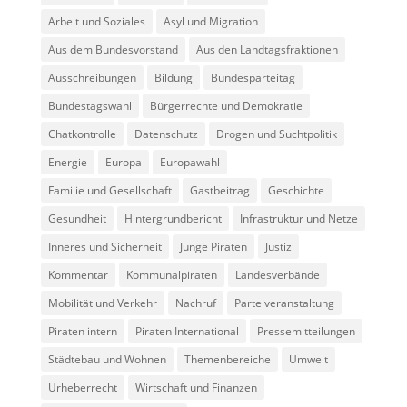
Arbeit und Soziales
Asyl und Migration
Aus dem Bundesvorstand
Aus den Landtagsfraktionen
Ausschreibungen
Bildung
Bundesparteitag
Bundestagswahl
Bürgerrechte und Demokratie
Chatkontrolle
Datenschutz
Drogen und Suchtpolitik
Energie
Europa
Europawahl
Familie und Gesellschaft
Gastbeitrag
Geschichte
Gesundheit
Hintergrundbericht
Infrastruktur und Netze
Inneres und Sicherheit
Junge Piraten
Justiz
Kommentar
Kommunalpiraten
Landesverbände
Mobilität und Verkehr
Nachruf
Parteiveranstaltung
Piraten intern
Piraten International
Pressemitteilungen
Städtebau und Wohnen
Themenbereiche
Umwelt
Urheberrecht
Wirtschaft und Finanzen