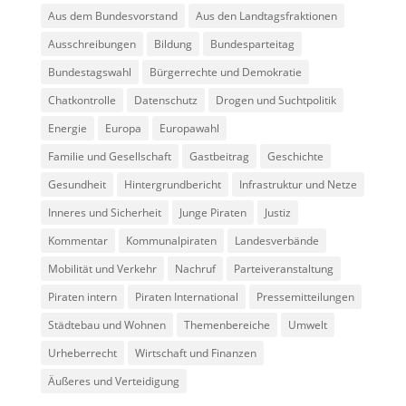
Aus dem Bundesvorstand
Aus den Landtagsfraktionen
Ausschreibungen
Bildung
Bundesparteitag
Bundestagswahl
Bürgerrechte und Demokratie
Chatkontrolle
Datenschutz
Drogen und Suchtpolitik
Energie
Europa
Europawahl
Familie und Gesellschaft
Gastbeitrag
Geschichte
Gesundheit
Hintergrundbericht
Infrastruktur und Netze
Inneres und Sicherheit
Junge Piraten
Justiz
Kommentar
Kommunalpiraten
Landesverbände
Mobilität und Verkehr
Nachruf
Parteiveranstaltung
Piraten intern
Piraten International
Pressemitteilungen
Städtebau und Wohnen
Themenbereiche
Umwelt
Urheberrecht
Wirtschaft und Finanzen
Äußeres und Verteidigung