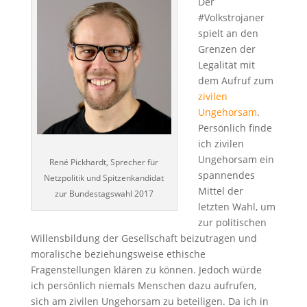
Der
#Volkstrojaner
spielt an den
Grenzen der
Legalität mit
dem Aufruf zum
zivilen
Ungehorsam
.
Persönlich finde
ich zivilen
Ungehorsam ein
René Pickhardt, Sprecher für
spannendes
Netzpolitik und Spitzenkandidat
Mittel der
zur Bundestagswahl 2017
letzten Wahl, um
zur politischen
Willensbildung der Gesellschaft beizutragen und
moralische beziehungsweise ethische
Fragenstellungen klären zu können. Jedoch würde
ich persönlich niemals Menschen dazu aufrufen,
sich am zivilen Ungehorsam zu beteiligen. Da ich in