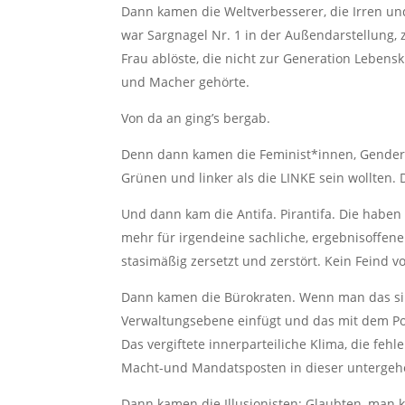
Dann kamen die Weltverbesserer, die Irren un
war Sargnagel Nr. 1 in der Außendarstellung, 
Frau ablöste, die nicht zur Generation Lebens
und Macher gehörte.
Von da an ging’s bergab.
Denn dann kamen die Feminist*innen, Genderin
Grünen und linker als die LINKE sein wollten.
Und dann kam die Antifa. Pirantifa. Die haben
mehr für irgendeine sachliche, ergebnisoffene 
stasimäßig zersetzt und zerstört. Kein Feind v
Dann kamen die Bürokraten. Wenn man das sin
Verwaltungsebene einfügt und das mit dem Polit
Das vergiftete innerparteiliche Klima, die feh
Macht-und Mandatsposten in dieser untergehe
Dann kamen die Illusionisten: Glaubten, man 