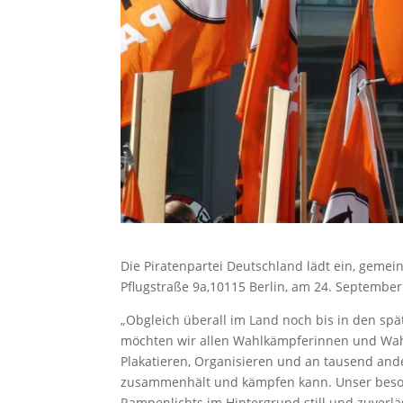
Die Piratenpartei Deutschland lädt ein, gemei
Pflugstraße 9a,10115 Berlin, am 24. Septembe
„Obgleich überall im Land noch bis in den s
möchten wir allen Wahlkämpferinnen und Wahlk
Plakatieren, Organisieren und an tausend ande
zusammenhält und kämpfen kann. Unser besond
Rampenlichts im Hintergrund still und zuverl