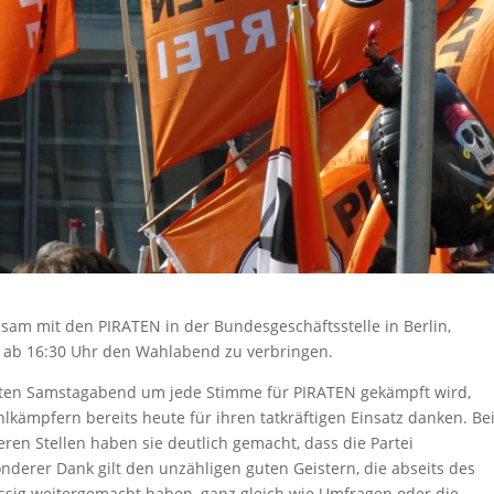
nsam mit den PIRATEN in der Bundesgeschäftsstelle in Berlin,
r ab 16:30 Uhr den Wahlabend zu verbringen.
päten Samstagabend um jede Stimme für PIRATEN gekämpft wird,
ämpfern bereits heute für ihren tatkräftigen Einsatz danken. B
ren Stellen haben sie deutlich gemacht, dass die Partei
erer Dank gilt den unzähligen guten Geistern, die abseits des
ässig weitergemacht haben, ganz gleich wie Umfragen oder die