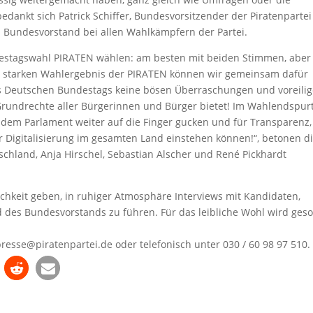
bedankt sich Patrick Schiffer, Bundesvorsitzender der Piratenpartei
n Bundesvorstand bei allen Wahlkämpfern der Partei.
estagswahl PIRATEN wählen: am besten mit beiden Stimmen, aber
em starken Wahlergebnis der PIRATEN können wir gemeinsam dafür
des Deutschen Bundestags keine bösen Überraschungen und voreili
Grundrechte aller Bürgerinnen und Bürger bietet! Im Wahlendspur
 dem Parlament weiter auf die Finger gucken und für Transparenz,
r Digitalisierung im gesamten Land einstehen können!“, betonen d
schland, Anja Hirschel, Sebastian Alscher und René Pickhardt
ichkeit geben, in ruhiger Atmosphäre Interviews mit Kandidaten,
d des Bundesvorstands zu führen. Für das leibliche Wohl wird geso
esse@piratenpartei.de oder telefonisch unter 030 / 60 98 97 510.