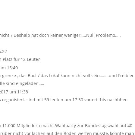
nicht ? Deshalb hat doch keiner weniger…..Null Problemo…..
5:22
 Platz für 12 Leute?
um 15:40
ergrenze , das Boot / das Lokal kann nicht voll sein……..und Freibier
lle sind eingeladen…..
2017 um 11:38
 organisiert. sind mit 59 leuten um 17.30 vor ort. bis nachhher
och 11.000 Mitgliedern macht Wahlparty zur Bundestagswahl auf 40
rüber nicht vor lachen auf den Boden werfen müsste, könnte man