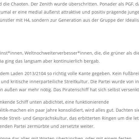
d die Chaoten. Der Zenith wurde überschritten. Ponader als PGF, d
zumal er eine medial äußerst attraktive und positiv prägende jung
künstler mit H4, sondern zur Generation aus der Gruppe der Ideali
st*innen, Weltnochweiterverbesser*innen, die, die grüner als di
 Da ging das langsam aber kontinuierlich bergab.
 dem Laden 2013/2104 so richtig volle Kante gegeben. Kein Fußbrei
und kritische innerparteiliche Streitkultur. Die Partei wurde von i
on außen war mehr nötig. Das Piratenschiff hat sich selbst versenkt
kende Schiff unten abdichtet, eine funktionierende
ik-machen ein paar Jahre konsolidiert, wird alles gut. Dachten si
lende Streit- und Gesprächskultur, das erbitterten Ringen um die le
nden Partei zermürbte und zersetzte weiter.
könne das alles mit Worten übertünchen, oder mit einem festen