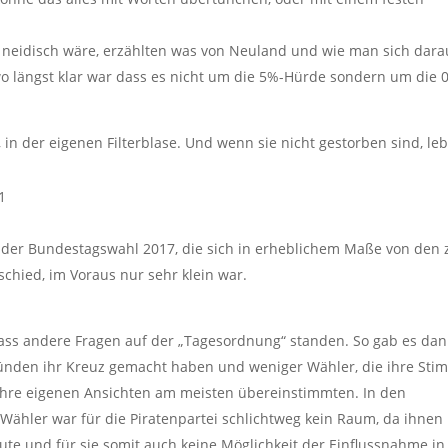
i neidisch wäre, erzählten was von Neuland und wie man sich dara
o längst klar war dass es nicht um die 5%-Hürde sondern um die 
, in der eigenen Filterblase. Und wenn sie nicht gestorben sind, le
1
ei der Bundestagswahl 2017, die sich in erheblichem Maße von den 
hied, im Voraus nur sehr klein war.
 dass andere Fragen auf der „Tagesordnung“ standen. So gab es da
ründen ihr Kreuz gemacht haben und weniger Wähler, die ihre Sti
 ihre eigenen Ansichten am meisten übereinstimmten. In den
Wähler war für die Piratenpartei schlichtweg kein Raum, da ihnen
te und für sie somit auch keine Möglichkeit der Einflussnahme in