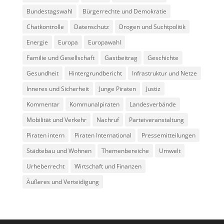
Bundestagswahl
Bürgerrechte und Demokratie
Chatkontrolle
Datenschutz
Drogen und Suchtpolitik
Energie
Europa
Europawahl
Familie und Gesellschaft
Gastbeitrag
Geschichte
Gesundheit
Hintergrundbericht
Infrastruktur und Netze
Inneres und Sicherheit
Junge Piraten
Justiz
Kommentar
Kommunalpiraten
Landesverbände
Mobilität und Verkehr
Nachruf
Parteiveranstaltung
Piraten intern
Piraten International
Pressemitteilungen
Städtebau und Wohnen
Themenbereiche
Umwelt
Urheberrecht
Wirtschaft und Finanzen
Äußeres und Verteidigung