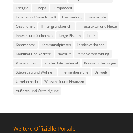
Energie
Europa
Europawahl
Familie und Gesellschaft
Gastbeitrag
Geschichte
Gesundheit
Hintergrundbericht
Infrastruktur und Netze
Inneres und Sicherheit
Junge Piraten
Justiz
Kommentar
Kommunalpiraten
Landesverbände
Mobilität und Verkehr
Nachruf
Parteiveranstaltung
Piraten intern
Piraten International
Pressemitteilungen
Städtebau und Wohnen
Themenbereiche
Umwelt
Urheberrecht
Wirtschaft und Finanzen
Äußeres und Verteidigung
Weitere Offizielle Portale