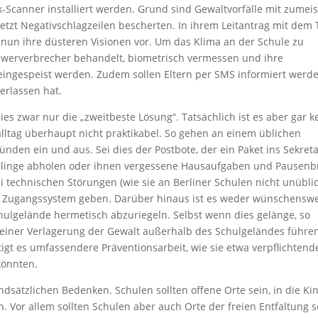
ck-Scanner installiert werden. Grund sind Gewaltvorfälle mit zumeis
etzt Negativschlagzeilen bescherten. In ihrem Leitantrag mit dem T
 nun ihre düsteren Visionen vor. Um das Klima an der Schule zu
Schwerverbrecher behandelt, biometrisch vermessen und ihre
eingespeist werden. Zudem sollen Eltern per SMS informiert werd
erlassen hat.
es zwar nur die „zweitbeste Lösung“. Tatsächlich ist es aber gar k
lltag überhaupt nicht praktikabel. So gehen an einem üblichen
ründen ein und aus. Sei dies der Postbote, der ein Paket ins Sekreta
ützlinge abholen oder ihnen vergessene Hausaufgaben und Pausenb
ei technischen Störungen (wie sie an Berliner Schulen nicht unübli
es Zugangssystem geben. Darüber hinaus ist es weder wünschensw
hulgelände hermetisch abzuriegeln. Selbst wenn dies gelänge, so
einer Verlagerung der Gewalt außerhalb des Schulgeländes führe
gt es umfassendere Präventionsarbeit, wie sie etwa verpflichtend
könnten.
sätzlichen Bedenken. Schulen sollten offene Orte sein, in die Ki
 Vor allem sollten Schulen aber auch Orte der freien Entfaltung s