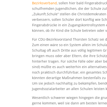
Bezirksverband
, sollen hier bald Fingerabdru
schulfremden Jugendlichen, die der Schule zul
„Zukunft.Schule“ stellen die Christdemokraten
verbessern, sollen Schüler dort künftig wie 
Fingerabdrücke in ein Zugangskontrollsystem 
können, ob ihr Kind die Schule betreten oder v
Für CDU-Bezirksvorstand Thorsten Schatz sei di
Zum einen wäre so ein System allein im Schula
Schultag oft auch Dritte aus völlig legitimen G
bringen muss oder aber Eltern, die ihre Sch
hinterher tragen. Für solche Fälle oder aber b
sind) müßte es auch weiterhin ein alternativ
noch praktisch durchführbar, ein gesamtes Sc
könnten derartige Maßnahmen bestenfalls zu 
Um sie jedoch nachhaltig zu bekämpfen, benöti
Jugendsozialarbeiter an allen Schulen leisten 
Wesentlich schwerer wiegen hingegen die grund
gerne kommen, weil sie dann am besten lernen.