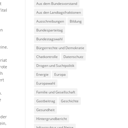
t
Aus dem Bundesvorstand
itel
Aus den Landtagsfraktionen
Ausschreibungen
Bildung
en
Bundesparteitag
Bundestagswahl
eine.
Bürgerrechte und Demokratie
Chatkontrolle
Datenschutz
riat
Drogen und Suchtpolitik
rote
ch
Energie
Europa
ert
Europawahl
Familie und Gesellschaft
n.
e
Gastbeitrag
Geschichte
Gesundheit
nder
Hintergrundbericht
ein,
Infrastruktur und Netze