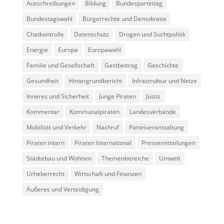
Ausschreibungen
Bildung
Bundesparteitag
Bundestagswahl
Bürgerrechte und Demokratie
Chatkontrolle
Datenschutz
Drogen und Suchtpolitik
Energie
Europa
Europawahl
Familie und Gesellschaft
Gastbeitrag
Geschichte
Gesundheit
Hintergrundbericht
Infrastruktur und Netze
Inneres und Sicherheit
Junge Piraten
Justiz
Kommentar
Kommunalpiraten
Landesverbände
Mobilität und Verkehr
Nachruf
Parteiveranstaltung
Piraten intern
Piraten International
Pressemitteilungen
Städtebau und Wohnen
Themenbereiche
Umwelt
Urheberrecht
Wirtschaft und Finanzen
Äußeres und Verteidigung