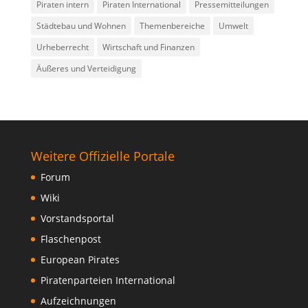
Piraten intern
Piraten International
Pressemitteilungen
Städtebau und Wohnen
Themenbereiche
Umwelt
Urheberrecht
Wirtschaft und Finanzen
Äußeres und Verteidigung
Weitere Offizielle Portale
Forum
Wiki
Vorstandsportal
Flaschenpost
European Pirates
Piratenparteien International
Aufzeichnungen