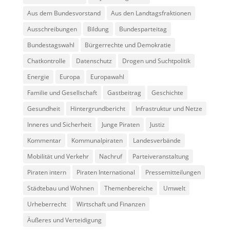
Aus dem Bundesvorstand
Aus den Landtagsfraktionen
Ausschreibungen
Bildung
Bundesparteitag
Bundestagswahl
Bürgerrechte und Demokratie
Chatkontrolle
Datenschutz
Drogen und Suchtpolitik
Energie
Europa
Europawahl
Familie und Gesellschaft
Gastbeitrag
Geschichte
Gesundheit
Hintergrundbericht
Infrastruktur und Netze
Inneres und Sicherheit
Junge Piraten
Justiz
Kommentar
Kommunalpiraten
Landesverbände
Mobilität und Verkehr
Nachruf
Parteiveranstaltung
Piraten intern
Piraten International
Pressemitteilungen
Städtebau und Wohnen
Themenbereiche
Umwelt
Urheberrecht
Wirtschaft und Finanzen
Äußeres und Verteidigung