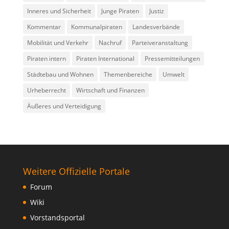
Inneres und Sicherheit
Junge Piraten
Justiz
Kommentar
Kommunalpiraten
Landesverbände
Mobilität und Verkehr
Nachruf
Parteiveranstaltung
Piraten intern
Piraten International
Pressemitteilungen
Städtebau und Wohnen
Themenbereiche
Umwelt
Urheberrecht
Wirtschaft und Finanzen
Äußeres und Verteidigung
Weitere Offizielle Portale
Forum
Wiki
Vorstandsportal