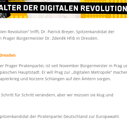
n Revolution“ trifft, Dr. Patrick Breyer, Spitzenkandidat der
n Prager Bürgermeister Dr. Zdeněk Hřib in Dresden.
 Dresden
er Prager Piratenpartei, ist seit November Bürgermeister in Prag 
opäischen Hauptstadt. Er will Prag zur „digitalen Metropole“ mache
apierkrieg und kürzere Schlangen auf den Ämtern sorgen.
 Schritt für Schritt verändern, aber wir müssen sie klug und
d Spitzenkandidat der Piratenpartei Deutschland zur Europawahl.