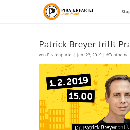
Sto
Patrick Breyer trifft 
von
Piratenpartei
|
Jan. 23, 2019
|
#Topthema