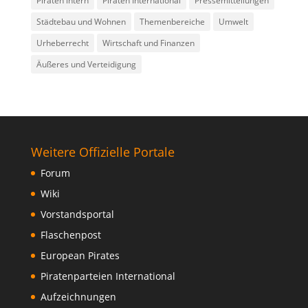
Piraten intern
Piraten International
Pressemitteilungen
Städtebau und Wohnen
Themenbereiche
Umwelt
Urheberrecht
Wirtschaft und Finanzen
Äußeres und Verteidigung
Weitere Offizielle Portale
Forum
Wiki
Vorstandsportal
Flaschenpost
European Pirates
Piratenparteien International
Aufzeichnungen