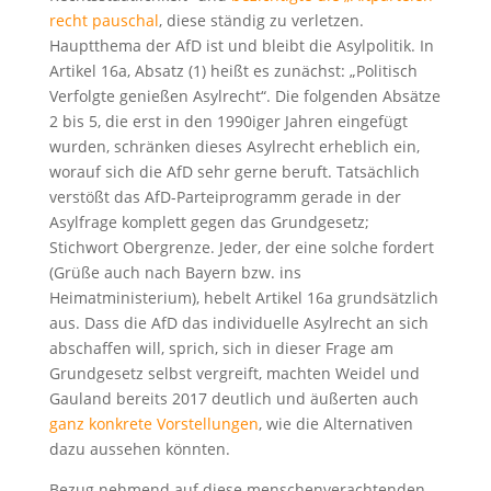
recht pauschal
, diese ständig zu verletzen.
Hauptthema der AfD ist und bleibt die Asylpolitik. In
Artikel 16a, Absatz (1) heißt es zunächst: „Politisch
Verfolgte genießen Asylrecht“. Die folgenden Absätze
2 bis 5, die erst in den 1990iger Jahren eingefügt
wurden, schränken dieses Asylrecht erheblich ein,
worauf sich die AfD sehr gerne beruft. Tatsächlich
verstößt das AfD-Parteiprogramm gerade in der
Asylfrage komplett gegen das Grundgesetz;
Stichwort Obergrenze. Jeder, der eine solche fordert
(Grüße auch nach Bayern bzw. ins
Heimatministerium), hebelt Artikel 16a grundsätzlich
aus. Dass die AfD das individuelle Asylrecht an sich
abschaffen will, sprich, sich in dieser Frage am
Grundgesetz selbst vergreift, machten Weidel und
Gauland bereits 2017 deutlich und äußerten auch
ganz konkrete Vorstellungen
, wie die Alternativen
dazu aussehen könnten.
Bezug nehmend auf diese menschenverachtenden