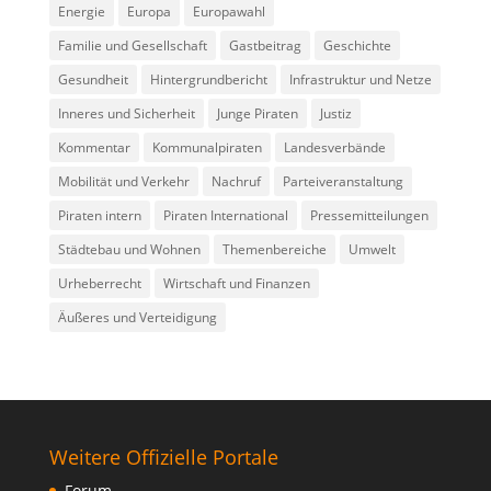
Energie
Europa
Europawahl
Familie und Gesellschaft
Gastbeitrag
Geschichte
Gesundheit
Hintergrundbericht
Infrastruktur und Netze
Inneres und Sicherheit
Junge Piraten
Justiz
Kommentar
Kommunalpiraten
Landesverbände
Mobilität und Verkehr
Nachruf
Parteiveranstaltung
Piraten intern
Piraten International
Pressemitteilungen
Städtebau und Wohnen
Themenbereiche
Umwelt
Urheberrecht
Wirtschaft und Finanzen
Äußeres und Verteidigung
Weitere Offizielle Portale
Forum