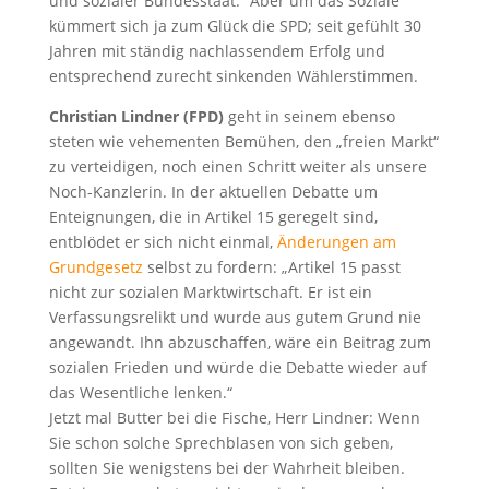
und sozialer Bundesstaat.“ Aber um das Soziale
kümmert sich ja zum Glück die SPD; seit gefühlt 30
Jahren mit ständig nachlassendem Erfolg und
entsprechend zurecht sinkenden Wählerstimmen.
Christian Lindner (FPD)
geht in seinem ebenso
steten wie vehementen Bemühen, den „freien Markt“
zu verteidigen, noch einen Schritt weiter als unsere
Noch-Kanzlerin. In der aktuellen Debatte um
Enteignungen, die in Artikel 15 geregelt sind,
entblödet er sich nicht einmal,
Änderungen am
Grundgesetz
selbst zu fordern: „Artikel 15 passt
nicht zur sozialen Marktwirtschaft. Er ist ein
Verfassungsrelikt und wurde aus gutem Grund nie
angewandt. Ihn abzuschaffen, wäre ein Beitrag zum
sozialen Frieden und würde die Debatte wieder auf
das Wesentliche lenken.“
Jetzt mal Butter bei die Fische, Herr Lindner: Wenn
Sie schon solche Sprechblasen von sich geben,
sollten Sie wenigstens bei der Wahrheit bleiben.