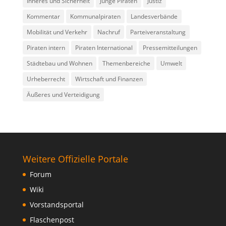
Inneres und Sicherheit
Junge Piraten
Justiz
Kommentar
Kommunalpiraten
Landesverbände
Mobilität und Verkehr
Nachruf
Parteiveranstaltung
Piraten intern
Piraten International
Pressemitteilungen
Städtebau und Wohnen
Themenbereiche
Umwelt
Urheberrecht
Wirtschaft und Finanzen
Äußeres und Verteidigung
Weitere Offizielle Portale
Forum
Wiki
Vorstandsportal
Flaschenpost