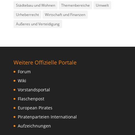
Städtebau und Wohnen
Themenbereiche
Umwelt
Urheberrecht
Wirtschaft und Finanzen
Äußeres und Verteidigung
Weitere Offizielle Portale
Forum
Wiki
Vorstandsportal
Flaschenpost
European Pirates
Piratenparteien International
Aufzeichnungen