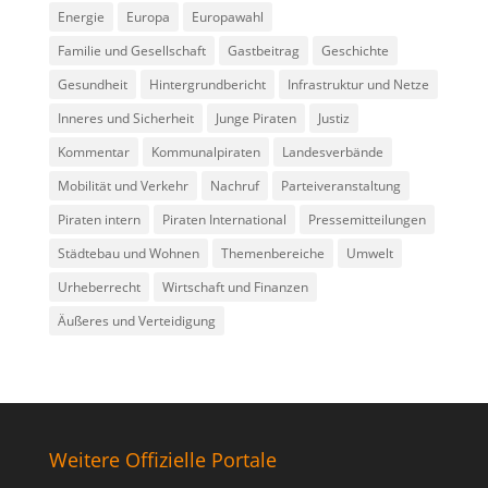
Energie
Europa
Europawahl
Familie und Gesellschaft
Gastbeitrag
Geschichte
Gesundheit
Hintergrundbericht
Infrastruktur und Netze
Inneres und Sicherheit
Junge Piraten
Justiz
Kommentar
Kommunalpiraten
Landesverbände
Mobilität und Verkehr
Nachruf
Parteiveranstaltung
Piraten intern
Piraten International
Pressemitteilungen
Städtebau und Wohnen
Themenbereiche
Umwelt
Urheberrecht
Wirtschaft und Finanzen
Äußeres und Verteidigung
Weitere Offizielle Portale