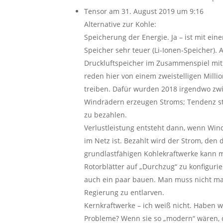
Tensor
am 31. August 2019 um 9:16
Alternative zur Kohle:
Speicherung der Energie. Ja – ist mit e
Speicher sehr teuer (Li-Ionen-Speicher). 
Druckluftspeicher im Zusammenspiel mit 
reden hier von einem zweistelligen Mill
treiben. Dafür wurden 2018 irgendwo zw
Windrädern erzeugen Stroms; Tendenz ste
zu bezahlen.
Verlustleistung entsteht dann, wenn Wind
im Netz ist. Bezahlt wird der Strom, den
grundlastfähigen Kohlekraftwerke kann ma
Rotorblätter auf „Durchzug“ zu konfiguri
auch ein paar bauen. Man muss nicht mal 
Regierung zu entlarven.
Kernkraftwerke – ich weiß nicht. Haben 
Probleme? Wenn sie so „modern“ wären, 