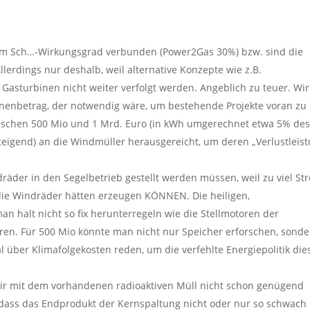
inem Sch…-Wirkungsgrad verbunden (Power2Gas 30%) bzw. sind die
Allerdings nur deshalb, weil alternative Konzepte wie z.B.
Gasturbinen nicht weiter verfolgt werden. Angeblich zu teuer. Wir
ionenbetrag, der notwendig wäre, um bestehende Projekte voran zu
ischen 500 Mio und 1 Mrd. Euro (in kWh umgerechnet etwa 5% des
igend) an die Windmüller herausgereicht, um deren „Verlustleist
räder in den Segelbetrieb gestellt werden müssen, weil zu viel St
 die Windräder hätten erzeugen KÖNNEN. Die heiligen,
n halt nicht so fix herunterregeln wie die Stellmotoren der
eren. Für 500 Mio könnte man nicht nur Speicher erforschen, sond
über Klimafolgekosten reden, um die verfehlte Energiepolitik die
wir mit dem vorhandenen radioaktiven Müll nicht schon genügend
dass das Endprodukt der Kernspaltung nicht oder nur so schwach