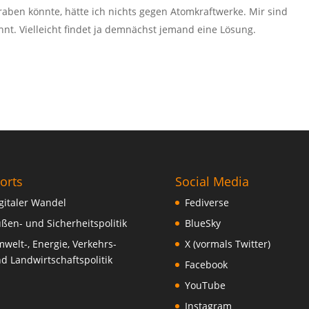
raben könnte, hätte ich nichts gegen Atomkraftwerke. Mir sind
nt. Vielleicht findet ja demnächst jemand eine Lösung.
orts
Social Media
gitaler Wandel
Fediverse
ßen- und Sicherheitspolitik
BlueSky
welt-, Energie, Verkehrs-
X (vormals Twitter)
d Landwirtschaftspolitik
Facebook
YouTube
Instagram