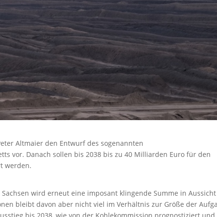
 Peter Altmaier den Entwurf des sogenannten
ts vor. Danach sollen bis 2038 bis zu 40 Milliarden Euro für den
rt werden.
 Sachsen wird erneut eine imposant klingende Summe in Aussicht
gionen bleibt davon aber nicht viel im Verhältnis zur Größe der Aufg
usstieg bis 2038, wie von der Kohlekommission prognostiziert und