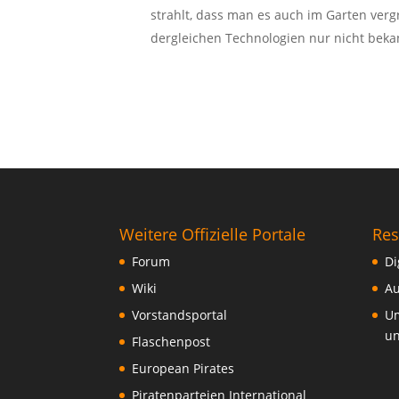
strahlt, dass man es auch im Garten verg
dergleichen Technologien nur nicht bekan
Weitere Offizielle Portale
Res
Forum
Di
Wiki
Au
Vorstandsportal
Um
un
Flaschenpost
European Pirates
Piratenparteien International