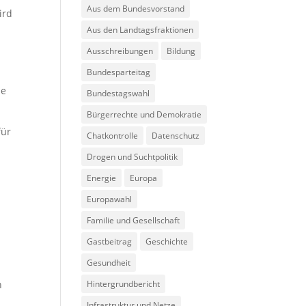
Aus dem Bundesvorstand
ird
Aus den Landtagsfraktionen
Ausschreibungen
Bildung
Bundesparteitag
le
Bundestagswahl
Bürgerrechte und Demokratie
für
Chatkontrolle
Datenschutz
Drogen und Suchtpolitik
Energie
Europa
Europawahl
Familie und Gesellschaft
Gastbeitrag
Geschichte
Gesundheit
n
Hintergrundbericht
Infrastruktur und Netze