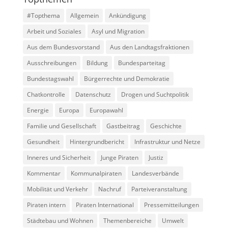
#Topthema
Allgemein
Ankündigung
Arbeit und Soziales
Asyl und Migration
Aus dem Bundesvorstand
Aus den Landtagsfraktionen
Ausschreibungen
Bildung
Bundesparteitag
Bundestagswahl
Bürgerrechte und Demokratie
Chatkontrolle
Datenschutz
Drogen und Suchtpolitik
Energie
Europa
Europawahl
Familie und Gesellschaft
Gastbeitrag
Geschichte
Gesundheit
Hintergrundbericht
Infrastruktur und Netze
Inneres und Sicherheit
Junge Piraten
Justiz
Kommentar
Kommunalpiraten
Landesverbände
Mobilität und Verkehr
Nachruf
Parteiveranstaltung
Piraten intern
Piraten International
Pressemitteilungen
Städtebau und Wohnen
Themenbereiche
Umwelt