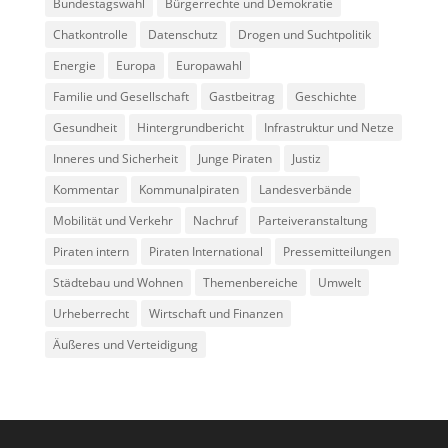
Bundestagswahl
Bürgerrechte und Demokratie
Chatkontrolle
Datenschutz
Drogen und Suchtpolitik
Energie
Europa
Europawahl
Familie und Gesellschaft
Gastbeitrag
Geschichte
Gesundheit
Hintergrundbericht
Infrastruktur und Netze
Inneres und Sicherheit
Junge Piraten
Justiz
Kommentar
Kommunalpiraten
Landesverbände
Mobilität und Verkehr
Nachruf
Parteiveranstaltung
Piraten intern
Piraten International
Pressemitteilungen
Städtebau und Wohnen
Themenbereiche
Umwelt
Urheberrecht
Wirtschaft und Finanzen
Äußeres und Verteidigung