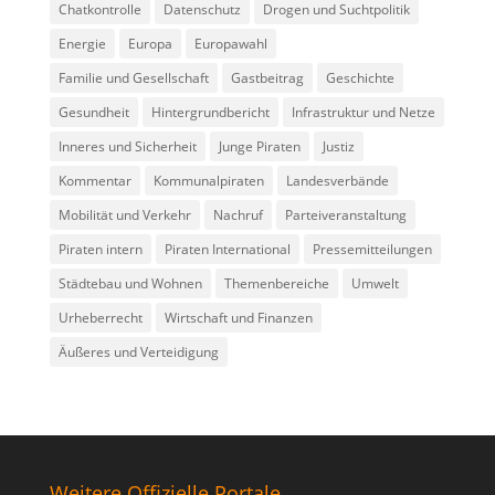
Chatkontrolle
Datenschutz
Drogen und Suchtpolitik
Energie
Europa
Europawahl
Familie und Gesellschaft
Gastbeitrag
Geschichte
Gesundheit
Hintergrundbericht
Infrastruktur und Netze
Inneres und Sicherheit
Junge Piraten
Justiz
Kommentar
Kommunalpiraten
Landesverbände
Mobilität und Verkehr
Nachruf
Parteiveranstaltung
Piraten intern
Piraten International
Pressemitteilungen
Städtebau und Wohnen
Themenbereiche
Umwelt
Urheberrecht
Wirtschaft und Finanzen
Äußeres und Verteidigung
Weitere Offizielle Portale