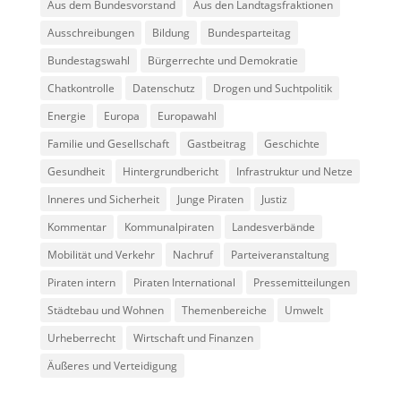
Aus dem Bundesvorstand
Aus den Landtagsfraktionen
Ausschreibungen
Bildung
Bundesparteitag
Bundestagswahl
Bürgerrechte und Demokratie
Chatkontrolle
Datenschutz
Drogen und Suchtpolitik
Energie
Europa
Europawahl
Familie und Gesellschaft
Gastbeitrag
Geschichte
Gesundheit
Hintergrundbericht
Infrastruktur und Netze
Inneres und Sicherheit
Junge Piraten
Justiz
Kommentar
Kommunalpiraten
Landesverbände
Mobilität und Verkehr
Nachruf
Parteiveranstaltung
Piraten intern
Piraten International
Pressemitteilungen
Städtebau und Wohnen
Themenbereiche
Umwelt
Urheberrecht
Wirtschaft und Finanzen
Äußeres und Verteidigung