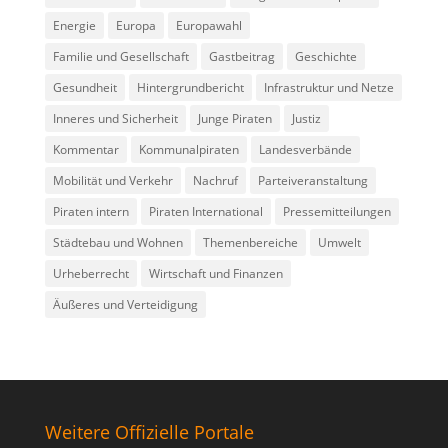
Energie
Europa
Europawahl
Familie und Gesellschaft
Gastbeitrag
Geschichte
Gesundheit
Hintergrundbericht
Infrastruktur und Netze
Inneres und Sicherheit
Junge Piraten
Justiz
Kommentar
Kommunalpiraten
Landesverbände
Mobilität und Verkehr
Nachruf
Parteiveranstaltung
Piraten intern
Piraten International
Pressemitteilungen
Städtebau und Wohnen
Themenbereiche
Umwelt
Urheberrecht
Wirtschaft und Finanzen
Äußeres und Verteidigung
Weitere Offizielle Portale