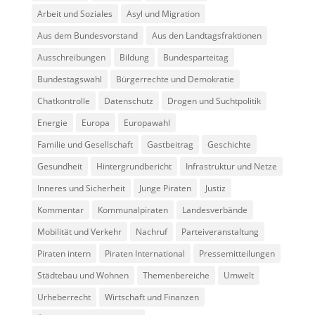
Arbeit und Soziales
Asyl und Migration
Aus dem Bundesvorstand
Aus den Landtagsfraktionen
Ausschreibungen
Bildung
Bundesparteitag
Bundestagswahl
Bürgerrechte und Demokratie
Chatkontrolle
Datenschutz
Drogen und Suchtpolitik
Energie
Europa
Europawahl
Familie und Gesellschaft
Gastbeitrag
Geschichte
Gesundheit
Hintergrundbericht
Infrastruktur und Netze
Inneres und Sicherheit
Junge Piraten
Justiz
Kommentar
Kommunalpiraten
Landesverbände
Mobilität und Verkehr
Nachruf
Parteiveranstaltung
Piraten intern
Piraten International
Pressemitteilungen
Städtebau und Wohnen
Themenbereiche
Umwelt
Urheberrecht
Wirtschaft und Finanzen