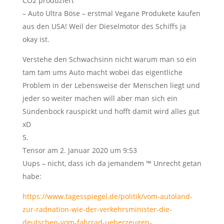
CO2 produziert
– Auto Ultra Böse – erstmal Vegane Produkete kaufen
aus den USA! Weil der Dieselmotor des Schiffs ja
okay ist.
Verstehe den Schwachsinn nicht warum man so ein
tam tam ums Auto macht wobei das eigentliche
Problem in der Lebensweise der Menschen liegt und
jeder so weiter machen will aber man sich ein
Sündenbock rauspickt und hofft damit wird alles gut
xD
Tensor
am 2. Januar 2020 um 9:53
Uups – nicht, dass ich da jemandem ™ Unrecht getan
habe:
https://www.tagesspiegel.de/politik/vom-autoland-
zur-radnation-wie-der-verkehrsminister-die-
deutschen-vom-fahrrad-ueberzeugen-