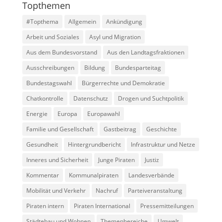
Topthemen
#Topthema
Allgemein
Ankündigung
Arbeit und Soziales
Asyl und Migration
Aus dem Bundesvorstand
Aus den Landtagsfraktionen
Ausschreibungen
Bildung
Bundesparteitag
Bundestagswahl
Bürgerrechte und Demokratie
Chatkontrolle
Datenschutz
Drogen und Suchtpolitik
Energie
Europa
Europawahl
Familie und Gesellschaft
Gastbeitrag
Geschichte
Gesundheit
Hintergrundbericht
Infrastruktur und Netze
Inneres und Sicherheit
Junge Piraten
Justiz
Kommentar
Kommunalpiraten
Landesverbände
Mobilität und Verkehr
Nachruf
Parteiveranstaltung
Piraten intern
Piraten International
Pressemitteilungen
Städtebau und Wohnen
Themenbereiche
Umwelt