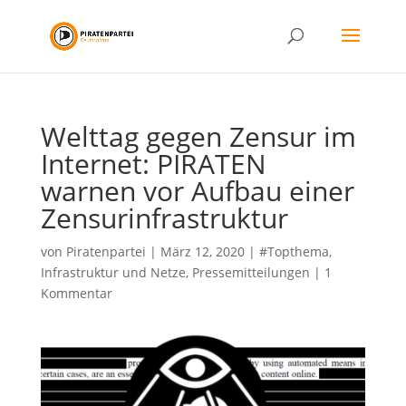
Welttag gegen Zensur im
Internet: PIRATEN
warnen vor Aufbau einer
Zensurinfrastruktur
von
Piratenpartei
|
März 12, 2020
|
#Topthema
,
Infrastruktur und Netze
,
Pressemitteilungen
|
1
Kommentar