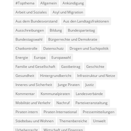
#Topthema
Allgemein
Ankündigung
Arbeit und Soziales
Asyl und Migration
Aus dem Bundesvorstand
Aus den Landtagsfraktionen
Ausschreibungen
Bildung
Bundesparteitag
Bundestagswahl
Bürgerrechte und Demokratie
Chatkontrolle
Datenschutz
Drogen und Suchtpolitik
Energie
Europa
Europawahl
Familie und Gesellschaft
Gastbeitrag
Geschichte
Gesundheit
Hintergrundbericht
Infrastruktur und Netze
Inneres und Sicherheit
Junge Piraten
Justiz
Kommentar
Kommunalpiraten
Landesverbände
Mobilität und Verkehr
Nachruf
Parteiveranstaltung
Piraten intern
Piraten International
Pressemitteilungen
Städtebau und Wohnen
Themenbereiche
Umwelt
Urheberrecht
Wirtschaft und Finanzen