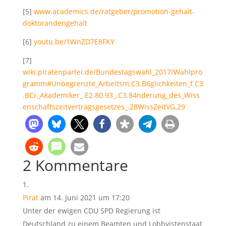
[5]
www.academics.de/ratgeber/promotion-gehalt-
doktorandengehalt
[6]
youtu.be/1WnZD7E8FKY
[7]
wiki.piratenpartei.de/Bundestagswahl_2017/Wahlpro
gramm#Unbegrenzte_Arbeitsm.C3.B6glichkeiten_f.C3
.BCr_Akademiker_.E2.80.93_.C3.84nderung_des_Wiss
enschaftszeitvertragsgesetzes_.28WissZeitVG.29
2 Kommentare
Pirat
am 14. Juni 2021 um 17:20
Unter der ewigen CDU SPD Regierung ist
Deutschland zu einem Beamten und Lobbyistenstaat