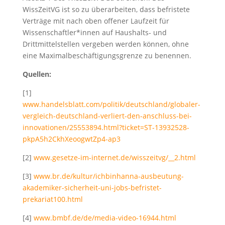
WissZeitVG ist so zu überarbeiten, dass befristete
Verträge mit nach oben offener Laufzeit für
Wissenschaftler*innen auf Haushalts- und
Drittmittelstellen vergeben werden können, ohne
eine Maximalbeschäftigungsgrenze zu benennen.
Quellen:
[1]
www.handelsblatt.com/politik/deutschland/globaler-
vergleich-deutschland-verliert-den-anschluss-bei-
innovationen/25553894.html?ticket=ST-13932528-
pkpA5h2CkhXeoogwtZp4-ap3
[2]
www.gesetze-im-internet.de/wisszeitvg/__2.html
[3]
www.br.de/kultur/ichbinhanna-ausbeutung-
akademiker-sicherheit-uni-jobs-befristet-
prekariat100.html
[4]
www.bmbf.de/de/media-video-16944.html