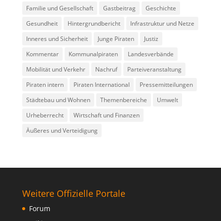
Familie und Gesellschaft
Gastbeitrag
Geschichte
Gesundheit
Hintergrundbericht
Infrastruktur und Netze
Inneres und Sicherheit
Junge Piraten
Justiz
Kommentar
Kommunalpiraten
Landesverbände
Mobilität und Verkehr
Nachruf
Parteiveranstaltung
Piraten intern
Piraten International
Pressemitteilungen
Städtebau und Wohnen
Themenbereiche
Umwelt
Urheberrecht
Wirtschaft und Finanzen
Äußeres und Verteidigung
Weitere Offizielle Portale
Forum