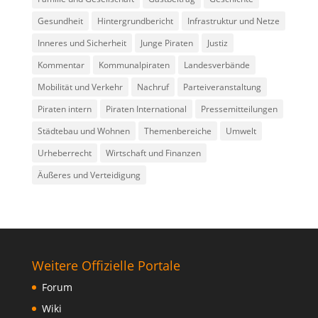
Gesundheit
Hintergrundbericht
Infrastruktur und Netze
Inneres und Sicherheit
Junge Piraten
Justiz
Kommentar
Kommunalpiraten
Landesverbände
Mobilität und Verkehr
Nachruf
Parteiveranstaltung
Piraten intern
Piraten International
Pressemitteilungen
Städtebau und Wohnen
Themenbereiche
Umwelt
Urheberrecht
Wirtschaft und Finanzen
Äußeres und Verteidigung
Weitere Offizielle Portale
Forum
Wiki