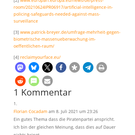
[2]
www.europarl.europa.eu/news/de/press-
room/20210624IPR06917/artificial-intelligence-in-
policing-safeguards-needed-against-mass-
surveillance
[3]
www.patrick-breyer.de/umfrage-mehrheit-gegen-
biometrische-massenueberwachung-im-
oeffentlichen-raum/
[4]
reclaimyourface.eu/
1 Kommentar
Florian Cocadam
am 8. Juli 2021 um 23:26
Ein gutes Thema dass die Piratenpartei anspricht.
Ich bin der gleichen Meinung, dass dies auf Dauer
nichts bringt.