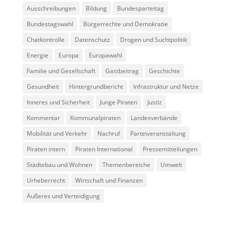
Ausschreibungen
Bildung
Bundesparteitag
Bundestagswahl
Bürgerrechte und Demokratie
Chatkontrolle
Datenschutz
Drogen und Suchtpolitik
Energie
Europa
Europawahl
Familie und Gesellschaft
Gastbeitrag
Geschichte
Gesundheit
Hintergrundbericht
Infrastruktur und Netze
Inneres und Sicherheit
Junge Piraten
Justiz
Kommentar
Kommunalpiraten
Landesverbände
Mobilität und Verkehr
Nachruf
Parteiveranstaltung
Piraten intern
Piraten International
Pressemitteilungen
Städtebau und Wohnen
Themenbereiche
Umwelt
Urheberrecht
Wirtschaft und Finanzen
Äußeres und Verteidigung