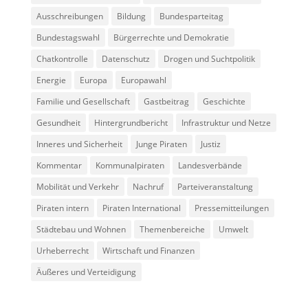
Ausschreibungen
Bildung
Bundesparteitag
Bundestagswahl
Bürgerrechte und Demokratie
Chatkontrolle
Datenschutz
Drogen und Suchtpolitik
Energie
Europa
Europawahl
Familie und Gesellschaft
Gastbeitrag
Geschichte
Gesundheit
Hintergrundbericht
Infrastruktur und Netze
Inneres und Sicherheit
Junge Piraten
Justiz
Kommentar
Kommunalpiraten
Landesverbände
Mobilität und Verkehr
Nachruf
Parteiveranstaltung
Piraten intern
Piraten International
Pressemitteilungen
Städtebau und Wohnen
Themenbereiche
Umwelt
Urheberrecht
Wirtschaft und Finanzen
Äußeres und Verteidigung