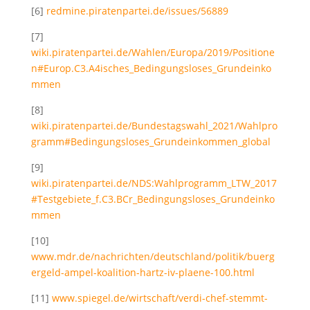
[6]
redmine.piratenpartei.de/issues/56889
[7]
wiki.piratenpartei.de/Wahlen/Europa/2019/Positione
n#Europ.C3.A4isches_Bedingungsloses_Grundeinko
mmen
[8]
wiki.piratenpartei.de/Bundestagswahl_2021/Wahlpro
gramm#Bedingungsloses_Grundeinkommen_global
[9]
wiki.piratenpartei.de/NDS:Wahlprogramm_LTW_2017
#Testgebiete_f.C3.BCr_Bedingungsloses_Grundeinko
mmen
[10]
www.mdr.de/nachrichten/deutschland/politik/buerg
ergeld-ampel-koalition-hartz-iv-plaene-100.html
[11]
www.spiegel.de/wirtschaft/verdi-chef-stemmt-