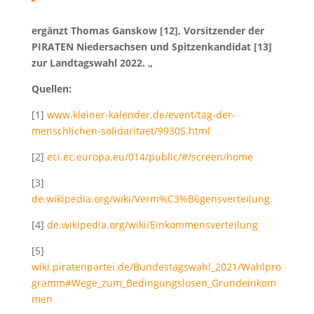
ergänzt Thomas Ganskow [12], Vorsitzender der
PIRATEN Niedersachsen und Spitzenkandidat [13]
zur Landtagswahl 2022. „
Quellen:
[1]
www.kleiner-kalender.de/event/tag-der-
menschlichen-solidaritaet/99305.html
[2]
eci.ec.europa.eu/014/public/#/screen/home
[3]
de.wikipedia.org/wiki/Verm%C3%B6gensverteilung
[4]
de.wikipedia.org/wiki/Einkommensverteilung
[5]
wiki.piratenpartei.de/Bundestagswahl_2021/Wahlpro
gramm#Wege_zum_Bedingungslosen_Grundeinkom
men