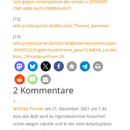
sich-gegen-rentenplaene-der-ampel-a-2750d5f8-
c56f-4d8b-9e23-5580844ef47f
[12]
wiki.piratenpartei.de/Benutzer:Thomas_Ganskow
[13]
wiki.piratenpartei.de/NDS:Mitgliederversammlungen
/AVNDS22/Ergebnisse#Unsere_gew.C3.A4hlte_Landes
liste_.28Niedersachsen.29
2 Kommentare
Willfred Pernier
am 21. Dezember 2021 um 1:34
Also das BGE wird es irgendwannmal brauchen
schon wegen robotik und KI die viele Arbeitsplätze