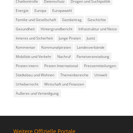
Chatkontrolle
Datenschutz
Drogen und Suchtpolitik
Energie
Europa
Europawahl
Familie und Gesellschaft
Gastbeitrag
Geschichte
Gesundheit
Hintergrundbericht
Infrastruktur und Netze
Inneres und Sicherheit
Junge Piraten
Justiz
Kommentar
Kommunalpiraten
Landesverbände
Mobilität und Verkehr
Nachruf
Parteiveranstaltung
Piraten intern
Piraten International
Pressemitteilungen
Städtebau und Wohnen
Themenbereiche
Umwelt
Urheberrecht
Wirtschaft und Finanzen
Äußeres und Verteidigung
Weitere Offizielle Portale