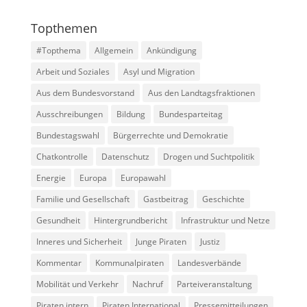
Topthemen
#Topthema
Allgemein
Ankündigung
Arbeit und Soziales
Asyl und Migration
Aus dem Bundesvorstand
Aus den Landtagsfraktionen
Ausschreibungen
Bildung
Bundesparteitag
Bundestagswahl
Bürgerrechte und Demokratie
Chatkontrolle
Datenschutz
Drogen und Suchtpolitik
Energie
Europa
Europawahl
Familie und Gesellschaft
Gastbeitrag
Geschichte
Gesundheit
Hintergrundbericht
Infrastruktur und Netze
Inneres und Sicherheit
Junge Piraten
Justiz
Kommentar
Kommunalpiraten
Landesverbände
Mobilität und Verkehr
Nachruf
Parteiveranstaltung
Piraten intern
Piraten International
Pressemitteilungen