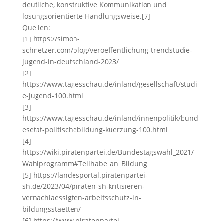
deutliche, konstruktive Kommunikation und
lösungsorientierte Handlungsweise.[7]
Quellen:
[1] https://simon-
schnetzer.com/blog/veroeffentlichung-trendstudie-
jugend-in-deutschland-2023/
[2]
https://www.tagesschau.de/inland/gesellschaft/studi
e-jugend-100.html
[3]
https://www.tagesschau.de/inland/innenpolitik/bund
esetat-politischebildung-kuerzung-100.html
[4]
https://wiki.piratenpartei.de/Bundestagswahl_2021/
Wahlprogramm#Teilhabe_an_Bildung
[5] https://landesportal.piratenpartei-
sh.de/2023/04/piraten-sh-kritisieren-
vernachlaessigten-arbeitsschutz-in-
bildungsstaetten/
[6] https://www.piratenpartei-