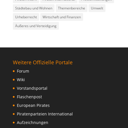
Städtebau und Wohnen
Themenbereiche
Umwelt
Urheberrecht
Wirtschaft und Finanzen
Äußeres und Verteidigung
Weitere Offizielle Portale
Forum
Wiki
Vorstandsportal
Flaschenpost
European Pirates
Piratenparteien International
Aufzeichnungen