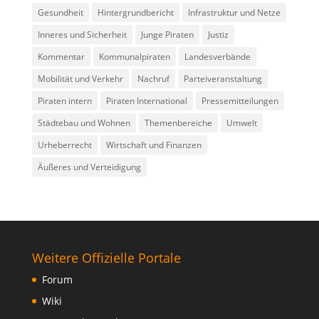
Gesundheit
Hintergrundbericht
Infrastruktur und Netze
Inneres und Sicherheit
Junge Piraten
Justiz
Kommentar
Kommunalpiraten
Landesverbände
Mobilität und Verkehr
Nachruf
Parteiveranstaltung
Piraten intern
Piraten International
Pressemitteilungen
Städtebau und Wohnen
Themenbereiche
Umwelt
Urheberrecht
Wirtschaft und Finanzen
Äußeres und Verteidigung
Weitere Offizielle Portale
Forum
Wiki