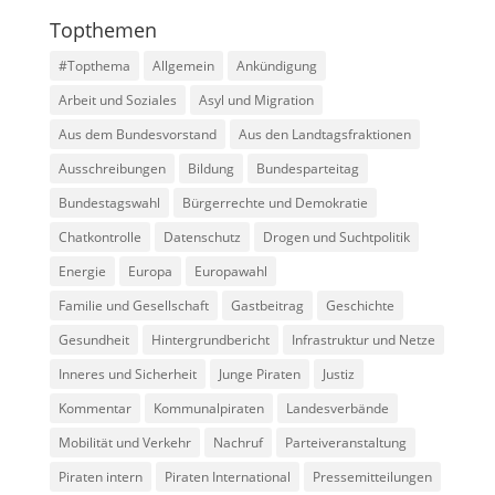
Topthemen
#Topthema
Allgemein
Ankündigung
Arbeit und Soziales
Asyl und Migration
Aus dem Bundesvorstand
Aus den Landtagsfraktionen
Ausschreibungen
Bildung
Bundesparteitag
Bundestagswahl
Bürgerrechte und Demokratie
Chatkontrolle
Datenschutz
Drogen und Suchtpolitik
Energie
Europa
Europawahl
Familie und Gesellschaft
Gastbeitrag
Geschichte
Gesundheit
Hintergrundbericht
Infrastruktur und Netze
Inneres und Sicherheit
Junge Piraten
Justiz
Kommentar
Kommunalpiraten
Landesverbände
Mobilität und Verkehr
Nachruf
Parteiveranstaltung
Piraten intern
Piraten International
Pressemitteilungen