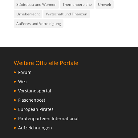
Städtebau und Wohnen
Themenbereiche
Umwelt
Urheberrecht
Wirtschaft und Finanzen
Äußeres und Verteidigung
Weitere Offizielle Portale
Forum
Wiki
Vorstandsportal
Flaschenpost
European Pirates
Piratenparteien International
Aufzeichnungen