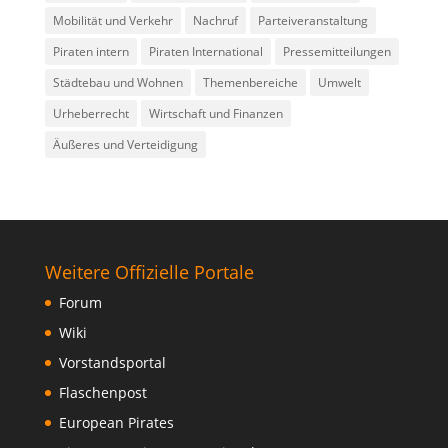
Mobilität und Verkehr
Nachruf
Parteiveranstaltung
Piraten intern
Piraten International
Pressemitteilungen
Städtebau und Wohnen
Themenbereiche
Umwelt
Urheberrecht
Wirtschaft und Finanzen
Äußeres und Verteidigung
Weitere Offizielle Portale
Forum
Wiki
Vorstandsportal
Flaschenpost
European Pirates