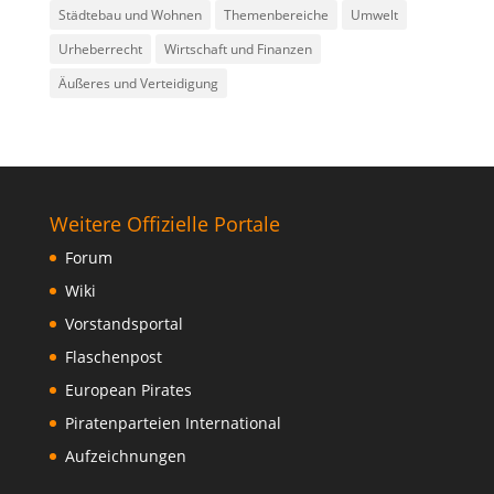
Städtebau und Wohnen
Themenbereiche
Umwelt
Urheberrecht
Wirtschaft und Finanzen
Äußeres und Verteidigung
Weitere Offizielle Portale
Forum
Wiki
Vorstandsportal
Flaschenpost
European Pirates
Piratenparteien International
Aufzeichnungen