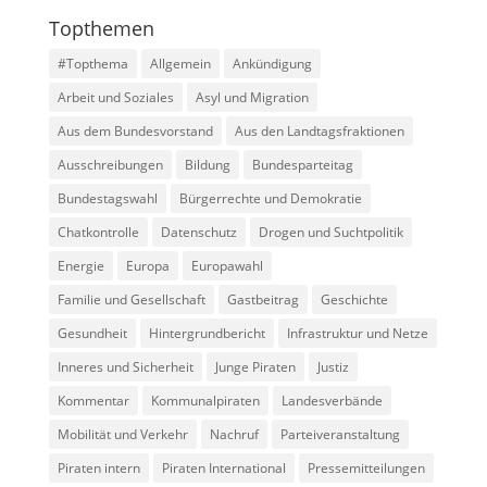
Topthemen
#Topthema
Allgemein
Ankündigung
Arbeit und Soziales
Asyl und Migration
Aus dem Bundesvorstand
Aus den Landtagsfraktionen
Ausschreibungen
Bildung
Bundesparteitag
Bundestagswahl
Bürgerrechte und Demokratie
Chatkontrolle
Datenschutz
Drogen und Suchtpolitik
Energie
Europa
Europawahl
Familie und Gesellschaft
Gastbeitrag
Geschichte
Gesundheit
Hintergrundbericht
Infrastruktur und Netze
Inneres und Sicherheit
Junge Piraten
Justiz
Kommentar
Kommunalpiraten
Landesverbände
Mobilität und Verkehr
Nachruf
Parteiveranstaltung
Piraten intern
Piraten International
Pressemitteilungen