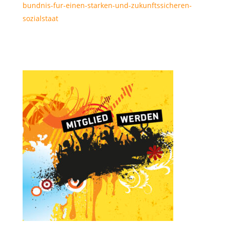
bundnis-fur-einen-starken-und-zukunftssicheren-
sozialstaat