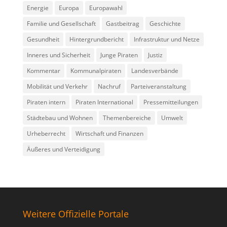
Energie
Europa
Europawahl
Familie und Gesellschaft
Gastbeitrag
Geschichte
Gesundheit
Hintergrundbericht
Infrastruktur und Netze
Inneres und Sicherheit
Junge Piraten
Justiz
Kommentar
Kommunalpiraten
Landesverbände
Mobilität und Verkehr
Nachruf
Parteiveranstaltung
Piraten intern
Piraten International
Pressemitteilungen
Städtebau und Wohnen
Themenbereiche
Umwelt
Urheberrecht
Wirtschaft und Finanzen
Äußeres und Verteidigung
Weitere Offizielle Portale