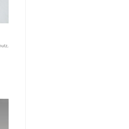
hutz
,
u