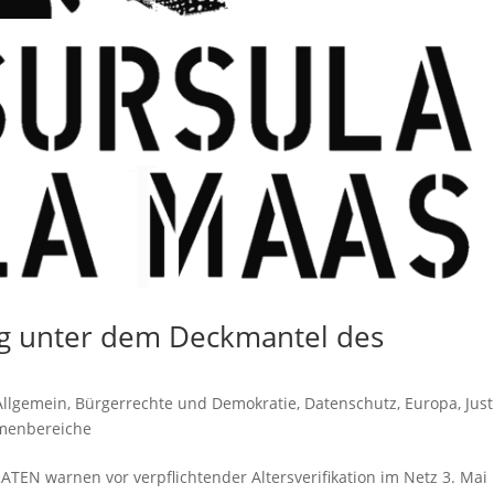
g unter dem Deckmantel des
Allgemein
,
Bürgerrechte und Demokratie
,
Datenschutz
,
Europa
,
Just
menbereiche
TEN warnen vor verpflichtender Altersverifikation im Netz 3. Mai