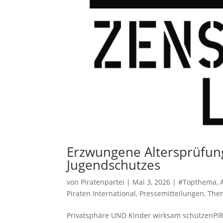
Erzwungene Altersprüfun
Jugendschutzes
von
Piratenpartei
|
Mai 3, 2026
|
#Topthema
,
Piraten International
,
Pressemitteilungen
,
The
Privatsphäre UND Kinder wirksam schützenPIRA