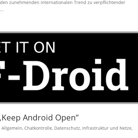
rt den zunehmenden internationalen Trend zu verpflichtender
..
t „Keep Android Open“
,
Allgemein
,
Chatkontrolle
,
Datenschutz
,
Infrastruktur und Netze
,