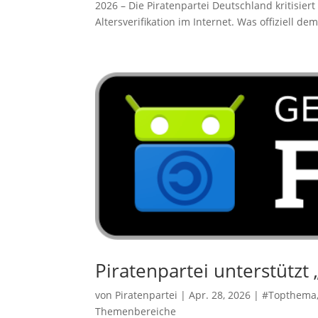
2026 – Die Piratenpartei Deutschland kritisie
Altersverifikation im Internet. Was offiziell dem.
Piratenpartei unterstütz
von
Piratenpartei
|
Apr. 28, 2026
|
#Topthema
Themenbereiche