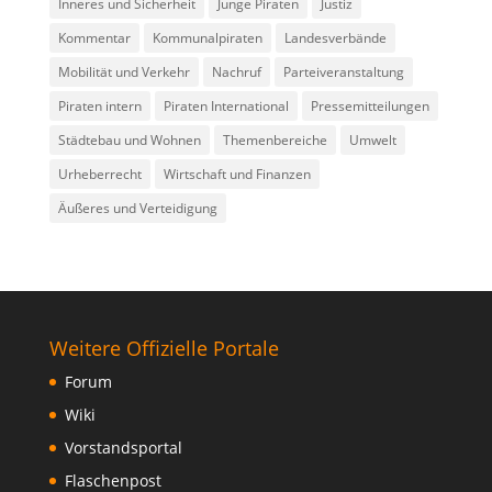
Inneres und Sicherheit
Junge Piraten
Justiz
Kommentar
Kommunalpiraten
Landesverbände
Mobilität und Verkehr
Nachruf
Parteiveranstaltung
Piraten intern
Piraten International
Pressemitteilungen
Städtebau und Wohnen
Themenbereiche
Umwelt
Urheberrecht
Wirtschaft und Finanzen
Äußeres und Verteidigung
Weitere Offizielle Portale
Forum
Wiki
Vorstandsportal
Flaschenpost