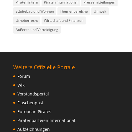
Piraten intern
Piraten International
Pressemitteilungen
Städtebau und Wohnen
Themenbereiche
Umwelt
Urheberrecht
Wirtschaft und Finanzen
Äußeres und Verteidigung
Weitere Offizielle Portale
Forum
Wiki
Vorstandsportal
Flaschenpost
European Pirates
Piratenparteien International
Aufzeichnungen