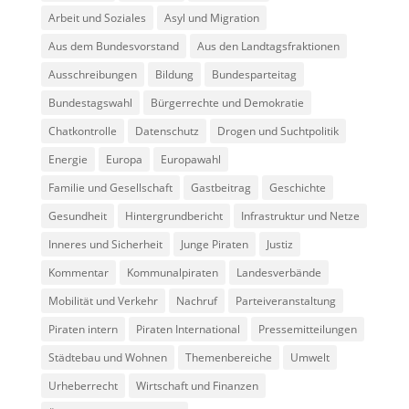
Arbeit und Soziales
Asyl und Migration
Aus dem Bundesvorstand
Aus den Landtagsfraktionen
Ausschreibungen
Bildung
Bundesparteitag
Bundestagswahl
Bürgerrechte und Demokratie
Chatkontrolle
Datenschutz
Drogen und Suchtpolitik
Energie
Europa
Europawahl
Familie und Gesellschaft
Gastbeitrag
Geschichte
Gesundheit
Hintergrundbericht
Infrastruktur und Netze
Inneres und Sicherheit
Junge Piraten
Justiz
Kommentar
Kommunalpiraten
Landesverbände
Mobilität und Verkehr
Nachruf
Parteiveranstaltung
Piraten intern
Piraten International
Pressemitteilungen
Städtebau und Wohnen
Themenbereiche
Umwelt
Urheberrecht
Wirtschaft und Finanzen