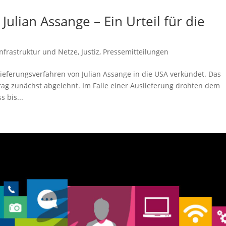
Julian Assange – Ein Urteil für die
Infrastruktur und Netze
,
Justiz
,
Pressemitteilungen
ieferungsverfahren von Julian Assange in die USA verkündet. Das
rag zunächst abgelehnt. Im Falle einer Auslieferung drohten dem
 bis...