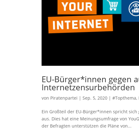
EU-Bürger*innen gegen au
Internetzensurbehörden
von
Piratenpartei
|
Sep. 5, 2020
|
#Topthema
,
Ein Großteil der EU-Bürger*innen spricht sich
aus. Dies hat eine Meinungsumfrage von YouG
der Befragten unterstützen die Pläne von...