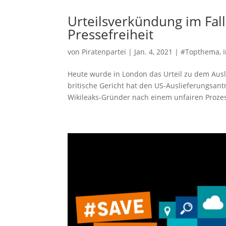
Urteilsverkündung im Fall 
Pressefreiheit
von
Piratenpartei
|
Jan. 4, 2021
|
#Topthema
,
Heute wurde in London das Urteil zu dem Ausl
britische Gericht hat den US-Auslieferungsant
Wikileaks-Gründer nach einem unfairen Prozess