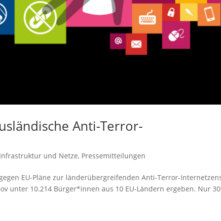
sländische Anti-Terror-
Infrastruktur und Netze
,
Pressemitteilungen
 gegen EU-Pläne zur länderübergreifenden Anti-Terror-Internetzen
ov unter 10.214 Bürger*innen aus 10 EU-Ländern ergeben. Nur 3