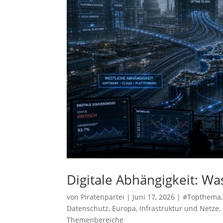
Digitale Abhängigkeit: Wa
von
Piratenpartei
|
Juni 17, 2026
|
#Topthema
Datenschutz
,
Europa
,
Infrastruktur und Netze
,
Themenbereiche