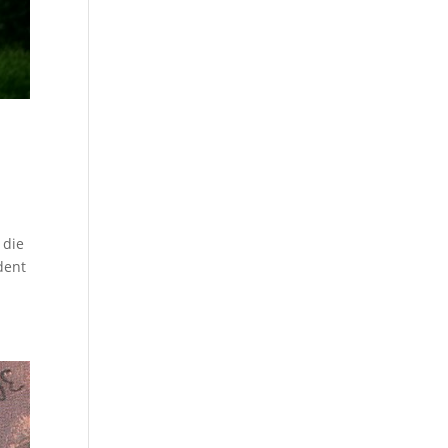
 die
dent