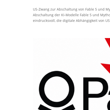
US-Zwang zur Abschaltung von Fable 5 und Myt
Abschaltung der KI-Modelle Fable 5 und Mytho
eindrucksvoll, die digitale Abhängigkeit von US.