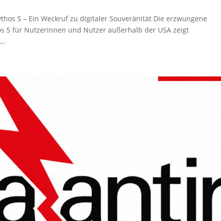
hos 5 – Ein Weckruf zu digitaler Souveränität Die erzwungene
s 5 für Nutzerinnen und Nutzer außerhalb der USA zeigt
..