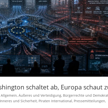
shington schaltet ab, Europa schaut 
,
Allgemein
,
Äußeres und Verteidigung
,
Bürgerrechte und Demokrat
Inneres und Sicherheit
,
Piraten International
,
Pressemitteilungen
,