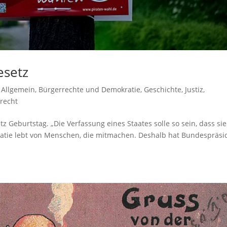
esetz
,
Allgemein
,
Bürgerrechte und Demokratie
,
Geschichte
,
Justiz
,
recht
 Geburtstag. „Die Verfassung eines Staates solle so sein, dass sie
ratie lebt von Menschen, die mitmachen. Deshalb hat Bundespräsi