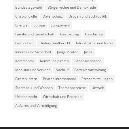
Bundestagswahl
Bürgerrechte und Demokratie
Chatkontrolle
Datenschutz
Drogen und Suchtpolitik
Energie
Europa
Europawahl
Familie und Gesellschaft
Gastbeitrag
Geschichte
Gesundheit
Hintergrundbericht
Infrastruktur und Netze
Inneres und Sicherheit
Junge Piraten
Justiz
Kommentar
Kommunalpiraten
Landesverbände
Mobilität und Verkehr
Nachruf
Parteiveranstaltung
Piraten intern
Piraten International
Pressemitteilungen
Städtebau und Wohnen
Themenbereiche
Umwelt
Urheberrecht
Wirtschaft und Finanzen
Äußeres und Verteidigung